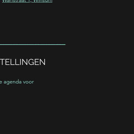
,
Warfstraat 1, Winsum
_________________________
TELLINGEN
e agenda voor