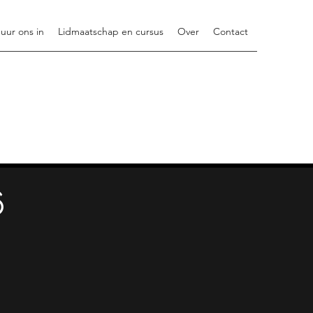
uur ons in
Lidmaatschap en cursus
Over
Contact
6