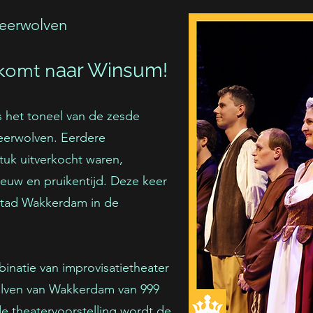
eerwolven
komt n
aar Winsum!
s het toneel van de zesde
eerwolven. Eerdere
stuk uitverkocht waren,
euw en pruikentijd. Deze keer
e stad Wakkerdam in de
natie van improvisatietheater
olven van Wakkerdam van 999
de theatervoorstelling wordt de