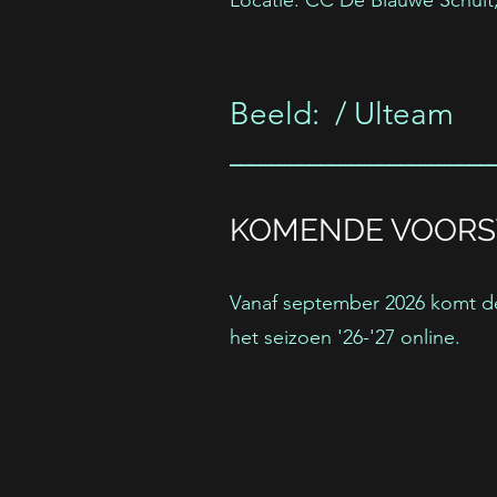
Locatie: CC De Blauwe Schuit
Beeld: / Ulteam
__________________________
KOMENDE VOORS
Vanaf september 2026 komt d
het seizoen '26-'27 online.​