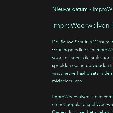
Nieuwe datum - ImproW
ImproWeerwolven 
De Blauwe Schuit in Winsum i
Groningse editie van ImproW
voorstellingen, die stuk voor 
speelden o.a. in de Gouden E
vindt het verhaal plaats in d
middeleeuwen.
ImproWeerwolven is een combi
en het populaire spel Weerw
Games. In zowel het spel als 