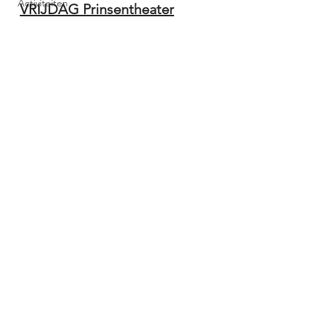
Activiteiten
VRIJDAG Prinsentheater