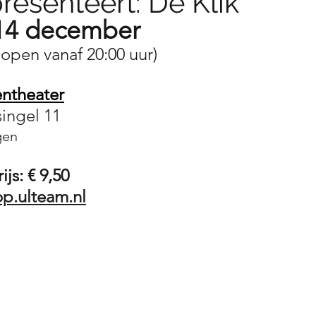
resenteert: De Klik
14 december
 open vanaf 20:00 uur)
ntheater
ingel 11
gen 
js: € 9,50
p.ulteam.nl