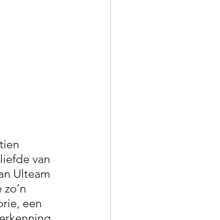
tien 
liefde van 
van Ulteam 
 zo’n 
rie, een 
herkenning. 