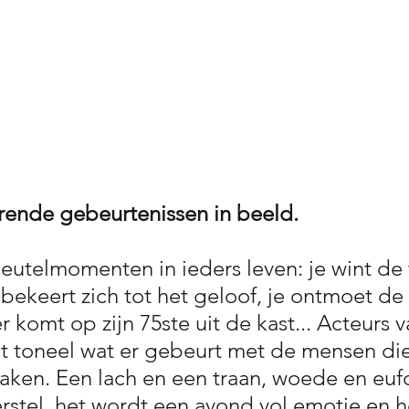
rende gebeurtenissen in beeld.
sleutelmomenten in ieders leven: je wint de 
 bekeert zich tot het geloof, je ontmoet de 
er komt op zijn 75ste uit de kast... Acteurs 
et toneel wat er gebeurt met de mensen die
en. Een lach en een traan, woede en eufo
herstel, het wordt een avond vol emotie en 