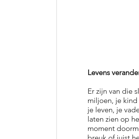
Levens verande
Er zijn van die 
miljoen, je kind
je leven, je vad
laten zien op h
moment doormak
breuk of juist 