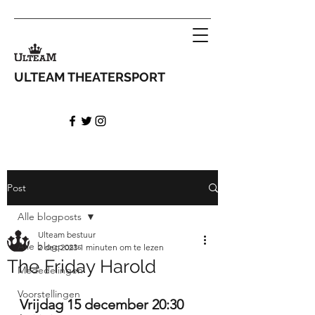
ULTEAM THEATERSPORT
bestuur@ulteam.nl
Post
Alle blogposts
Ulteam bestuur
Alle blogposts
2 dec 2023
1 minuten om te lezen
The Friday Harold
Mededelingen
Voorstellingen
Vrijdag 15 december 20:30 